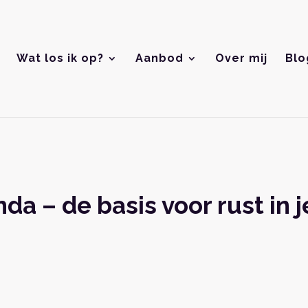
Wat los ik op?
Aanbod
Over mij
Blo
da – de basis voor rust in 