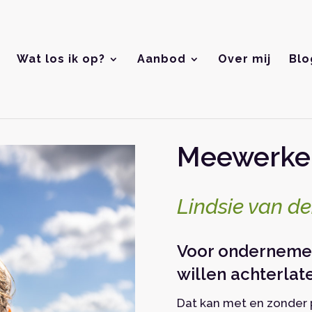
Wat los ik op?
Aanbod
Over mij
Blo
Meewerken
Lindsie van de
Voor ondernemer
willen achterlat
Dat kan met en zonder p