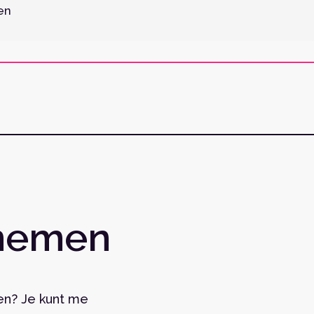
en
pnemen
gen? Je kunt me